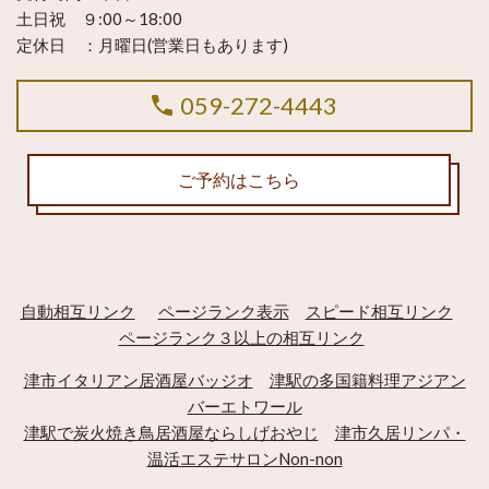
土日祝 ９:00～18:00
定休日 ：
月曜日(営業日もあります)
059-272-4443
ご予約はこちら
自動相互リンク
ページランク表示
スピード相互リンク
ページランク３以上の相互リンク
津市イタリアン居酒屋バッジオ
津駅の多国籍料理アジアン
バーエトワール
津駅で炭火焼き鳥居酒屋ならしげおやじ
津市久居リンパ・
温活エステサロンNon-non