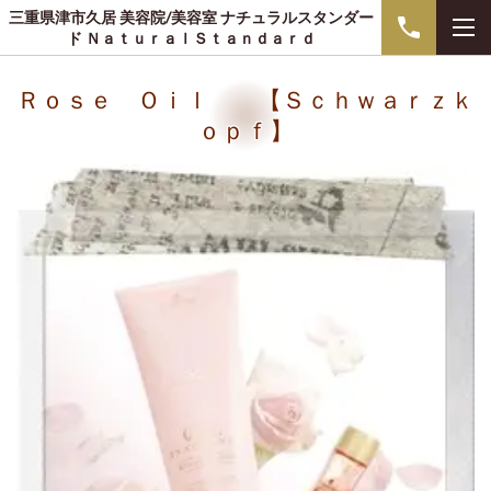
三重県津市久居 美容院/美容室 ナチュラルスタンダー
ド ＮａｔｕｒａｌＳｔａｎｄａｒｄ
Ｒｏｓｅ Ｏｉｌ 【Ｓｃｈｗａｒｚｋ
ｏｐｆ】