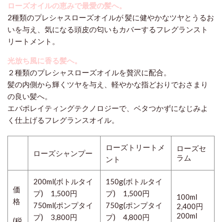
ローズオイルの恵みで最愛の髪へ。
2種類のプレシャスローズオイルが 髪に健やかなツヤとうるお
いを与え、気になる頭皮の匂いもカバーするフレグランスト
リートメント。
光放ち風に香る髪へ。
２種類のプレシャスローズオイルを贅沢に配合。
髪の内側から輝くツヤを与え、軽やかな指どおりでおさまり
の良い髪へ。
エバポレイティングテクノロジーで、ベタつかずになじみよ
く仕上げるフレグランスオイル。
ローズトリートメ
ローズセ
ローズシャンプー
ラム
ント
200ml(ボトルタイ
150g(ボトルタイ
価
プ) 1,500円
プ) 1,500円
100ml
格
750ml(ポンプタイ
750g(ポンプタイ
2,400円
200ml
プ) 3,800円
プ) 4,800
円
(税