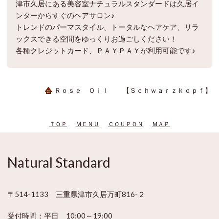
津市久居にある美容室ナチュラルスタンダードは久居イ
ンターからすぐのヘアサロン♪
トレンドのパーマスタイル、トータルなヘアケア、リラ
ックスできる空間をゆっくりお過ごしください！
各種クレジットカード、ＰＡＹＰＡＹが利用可能です♪
Ｒｏｓｅ Ｏｉｌ 【Ｓｃｈｗａｒｚｋｏｐｆ】
ＴＯＰ
ＭＥＮＵ
ＣＯＵＰＯＮ
ＭＡＰ
Natural Standard
〒514-1133 三重県津市久居万町816-２
受付時間：
平日 10:00～19:00