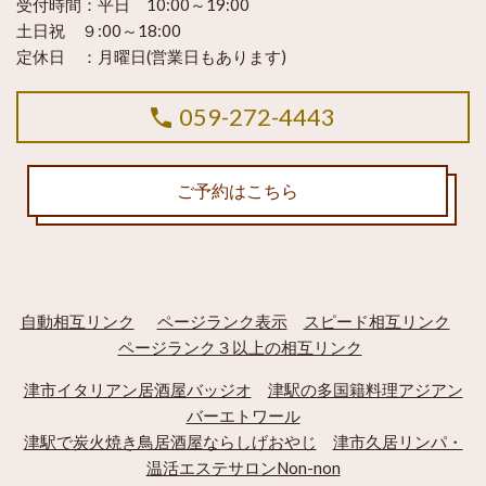
受付時間：
平日 10:00～19:00
土日祝 ９:00～18:00
定休日 ：
月曜日(営業日もあります)
059-272-4443
ご予約はこちら
自動相互リンク
ページランク表示
スピード相互リンク
ページランク３以上の相互リンク
津市イタリアン居酒屋バッジオ
津駅の多国籍料理アジアン
バーエトワール
津駅で炭火焼き鳥居酒屋ならしげおやじ
津市久居リンパ・
温活エステサロンNon-non